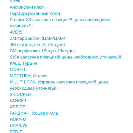
Шток
Английский ключ
Перфорированный ключ
Premier XR заказная позиция!!! цены необходимо
уточнять !!!
AVERS
ZM перфоключ (ЦАМ/ЦАМ)
JМ перфоключ (АL/Латунь)
GM перфоключ (Латунь/Латунь)
CISA заказная позиция!!! цены необходимо уточнять!!!
KALE, Турция
MORELLI
MOTTURA, Италия
MUL-T-LOCK, Израиль заказная позиция!!! цены
необходимо уточнять!!!
S-LOCKED
VANGER
АЛЛЮР
ГАРДИАН, Йошкар-Ола
НОРА-М
ЛПУВ.УК
STD Z