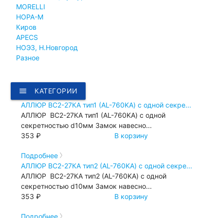
MORELLI
НОРА-М
Киров
APECS
НОЭЗ, Н.Новгород
Разное
menu
КАТЕГОРИИ
АЛЛЮР ВС2-27КА тип1 (AL-760KA) с одной секре...
АЛЛЮР ВС2-27КА тип1 (AL-760KA) с одной
секретностью d10мм Замок навесно...
353 ₽
В корзину
Подробнее
АЛЛЮР ВС2-27КА тип2 (AL-760KA) с одной секре...
АЛЛЮР ВС2-27КА тип2 (AL-760KA) с одной
секретностью d10мм Замок навесно...
353 ₽
В корзину
Подробнее