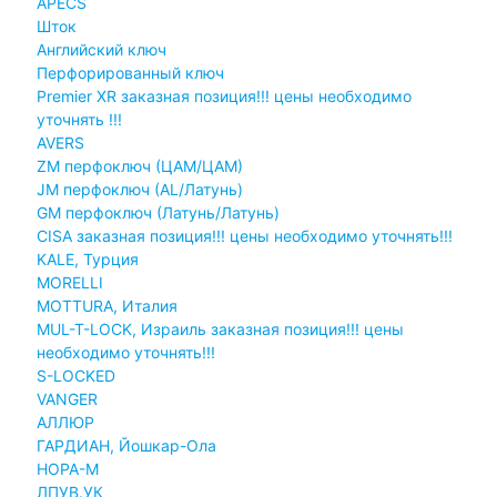
APECS
Шток
Английский ключ
Перфорированный ключ
Premier XR заказная позиция!!! цены необходимо
уточнять !!!
AVERS
ZM перфоключ (ЦАМ/ЦАМ)
JМ перфоключ (АL/Латунь)
GM перфоключ (Латунь/Латунь)
CISA заказная позиция!!! цены необходимо уточнять!!!
KALE, Турция
MORELLI
MOTTURA, Италия
MUL-T-LOCK, Израиль заказная позиция!!! цены
необходимо уточнять!!!
S-LOCKED
VANGER
АЛЛЮР
ГАРДИАН, Йошкар-Ола
НОРА-М
ЛПУВ.УК