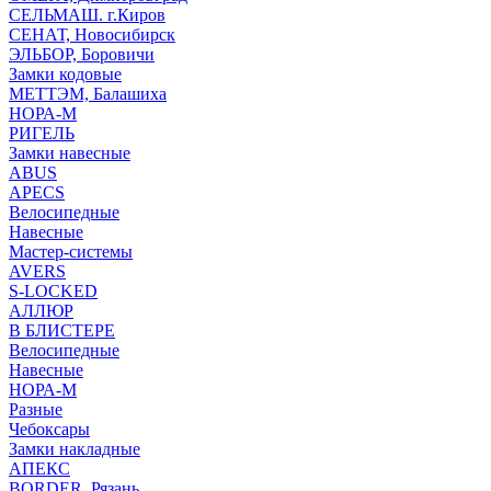
СЕЛЬМАШ. г.Киров
СЕНАТ, Новосибирск
ЭЛЬБОР, Боровичи
Замки кодовые
МЕТТЭМ, Балашиха
НОРА-М
РИГЕЛЬ
Замки навесные
ABUS
APECS
Велосипедные
Навесные
Мастер-системы
AVERS
S-LOCKED
АЛЛЮР
В БЛИСТЕРЕ
Велосипедные
Навесные
НОРА-М
Разные
Чебоксары
Замки накладные
АПЕКС
BORDER, Рязань