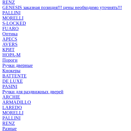
RENZ
GENESIS заказная позиция!!! цены необходимо уточнять!!!
PALLINI
MORELLI
S-LOCKED
FUARO
Оптика
APECS
AVERS
КРИТ
НОРА-М
Пороги
Ручки дверные
Кнокеры
BATTENTE
DE LUXE
PASINI
Ручки для раздвижных дверей
ARCHIE
ARMADILLO
LAREDO
MORELLI
PALLINI
RENZ
Разные