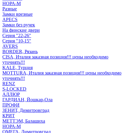
НОРА-М
Разные
Замки врезные
APECS
Замки без ручек
На финские двери
Серия "22-26"
Серия "10-15"
AVERS
BORDER, Рязань
CISA, Италия заказная позиция!!! цены необходимо
уточнять!!!
KALE, Турция
MOTTURA, Италия заказная позиция!!! цены необходимо
уточнять!!!
RENZ
S-LOCKED
АЛЛЮР
ГАРДИАН, Йошкар-Ола
ПРОФИ
ЗЕНИТ, Димитровград
КРИТ
МЕТТЭМ, Балашиха
НОРА-М
ОМЕГА, Димитровград