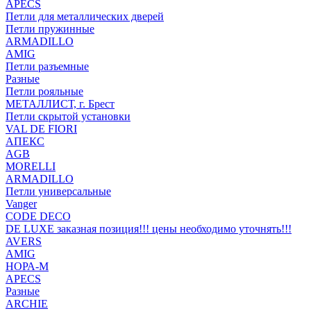
APECS
Петли для металлических дверей
Петли пружинные
ARMADILLO
AMIG
Петли разъемные
Разные
Петли рояльные
МЕТАЛЛИСТ, г. Брест
Петли скрытой установки
VAL DE FIORI
АПЕКС
AGB
MORELLI
ARMADILLO
Петли универсальные
Vanger
CODE DECO
DE LUXE заказная позиция!!! цены необходимо уточнять!!!
AVERS
AMIG
НОРА-М
APECS
Разные
ARCHIE