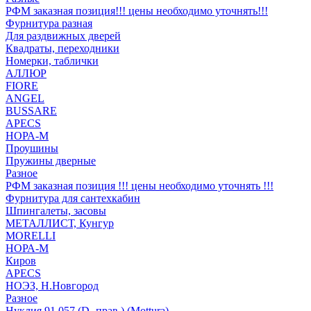
РФМ заказная позиция!!! цены необходимо уточнять!!!
Фурнитура разная
Для раздвижных дверей
Квадраты, переходники
Номерки, таблички
АЛЛЮР
FIORE
ANGEL
BUSSARE
APECS
НОРА-М
Проушины
Пружины дверные
Разное
РФМ заказная позиция !!! цены необходимо уточнять !!!
Фурнитура для сантехкабин
Шпингалеты, засовы
МЕТАЛЛИСТ, Кунгур
MORELLI
НОРА-М
Киров
APECS
НОЭЗ, Н.Новгород
Разное
Нуклия 91.057 (D- прав.) (Mottura)