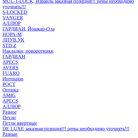
MUL-T-LOCK, Израиль заказная позиция!!! цены необходимо
уточнять!!!
S-LOCKED
VANGER
АЛЛЮР
ГАРДИАН, Йошкар-Ола
НОРА-М
ЛПУВ.УК
STD Z
Накладки, поворотники
ГАРДИАН
APECS
AVERS
FUARO
Интекрон
РОСТ
Оптика
AMIG
APECS
АЛЛЮР
Разное
Петли
Петли ввертные
DE LUXE заказная позиция!!! цены необходимо уточнять!!!
Разные