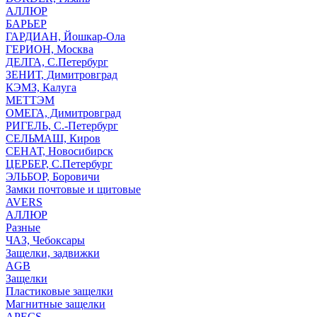
АЛЛЮР
БАРЬЕР
ГАРДИАН, Йошкар-Ола
ГЕРИОН, Москва
ДЕЛГА, С.Петербург
ЗЕНИТ, Димитровград
КЭМЗ, Калуга
МЕТТЭМ
ОМЕГА, Димитровград
РИГЕЛЬ, С.-Петербург
СЕЛЬМАШ, Киров
СЕНАТ, Новосибирск
ЦЕРБЕР, С.Петербург
ЭЛЬБОР, Боровичи
Замки почтовые и щитовые
AVERS
АЛЛЮР
Разные
ЧАЗ, Чебоксары
Защелки, задвижки
AGB
Защелки
Пластиковые защелки
Магнитные защелки
APECS