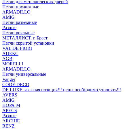
Петли для металлических дверей
Петли пружинные
ARMADILLO
AMIG
Петли разъемные
Разные
Петли рояльные
МЕТАЛЛИСТ, г. Брест
Петли скрытой установки
VAL DE FIORI
АПЕКС
AGB
MORELLI
ARMADILLO
Петли универсальные
Vanger
CODE DECO
DE LUXE заказная позиция!!! цены необходимо уточнять!!!
AVERS
AMIG
НОРА-М
APECS
Разные
ARCHIE
RENZ