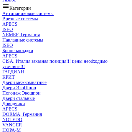
menu
Категории
Антипаниковые системы
Врезные системы
APECS
ISEO
NEMEF, Германия
Накладные системы
ISEO
Броненакладки
APECS
CISA, Италия заказная позиция!!! цены необходимо
уточнять!!!
ГАРДИАН
КРИТ
Двери межкомнатные
Двери ЭкоШпон
Погонаж Экошпон
Двери стальные
Доводчики
APECS
DORMA, Германия
NOTEDO
VANGER
НОРА-М