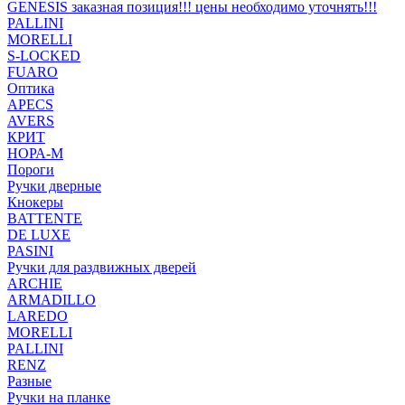
GENESIS заказная позиция!!! цены необходимо уточнять!!!
PALLINI
MORELLI
S-LOCKED
FUARO
Оптика
APECS
AVERS
КРИТ
НОРА-М
Пороги
Ручки дверные
Кнокеры
BATTENTE
DE LUXE
PASINI
Ручки для раздвижных дверей
ARCHIE
ARMADILLO
LAREDO
MORELLI
PALLINI
RENZ
Разные
Ручки на планке