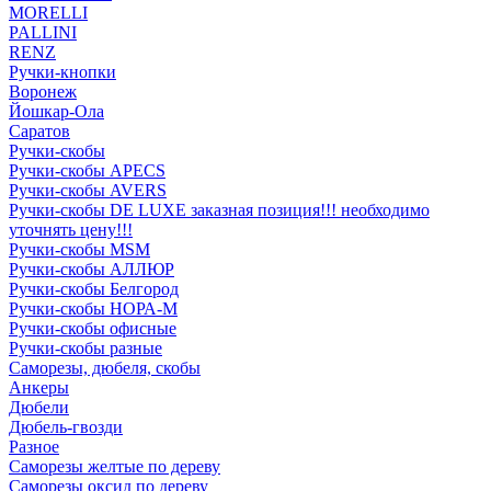
MORELLI
PALLINI
RENZ
Ручки-кнопки
Воронеж
Йошкар-Ола
Саратов
Ручки-скобы
Ручки-скобы APECS
Ручки-скобы AVERS
Ручки-скобы DE LUXE заказная позиция!!! необходимо
уточнять цену!!!
Ручки-скобы MSM
Ручки-скобы АЛЛЮР
Ручки-скобы Белгород
Ручки-скобы НОРА-М
Ручки-скобы офисные
Ручки-скобы разные
Саморезы, дюбеля, скобы
Анкеры
Дюбели
Дюбель-гвозди
Разное
Саморезы желтые по дереву
Саморезы оксид по дереву