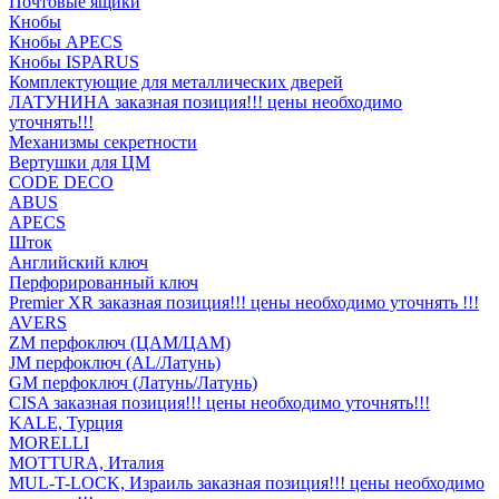
Почтовые ящики
Кнобы
Кнобы APECS
Кнобы ISPARUS
Комплектующие для металлических дверей
ЛАТУНИНА заказная позиция!!! цены необходимо
уточнять!!!
Механизмы секретности
Вертушки для ЦМ
CODE DECO
ABUS
APECS
Шток
Английский ключ
Перфорированный ключ
Premier XR заказная позиция!!! цены необходимо уточнять !!!
AVERS
ZM перфоключ (ЦАМ/ЦАМ)
JМ перфоключ (АL/Латунь)
GM перфоключ (Латунь/Латунь)
CISA заказная позиция!!! цены необходимо уточнять!!!
KALE, Турция
MORELLI
MOTTURA, Италия
MUL-T-LOCK, Израиль заказная позиция!!! цены необходимо