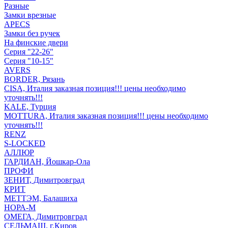
Разные
Замки врезные
APECS
Замки без ручек
На финские двери
Серия "22-26"
Серия "10-15"
AVERS
BORDER, Рязань
CISA, Италия заказная позиция!!! цены необходимо
уточнять!!!
KALE, Турция
MOTTURA, Италия заказная позиция!!! цены необходимо
уточнять!!!
RENZ
S-LOCKED
АЛЛЮР
ГАРДИАН, Йошкар-Ола
ПРОФИ
ЗЕНИТ, Димитровград
КРИТ
МЕТТЭМ, Балашиха
НОРА-М
ОМЕГА, Димитровград
СЕЛЬМАШ. г.Киров