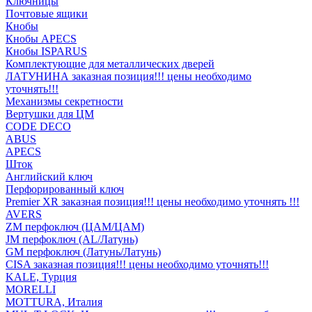
Ключницы
Почтовые ящики
Кнобы
Кнобы APECS
Кнобы ISPARUS
Комплектующие для металлических дверей
ЛАТУНИНА заказная позиция!!! цены необходимо
уточнять!!!
Механизмы секретности
Вертушки для ЦМ
CODE DECO
ABUS
APECS
Шток
Английский ключ
Перфорированный ключ
Premier XR заказная позиция!!! цены необходимо уточнять !!!
AVERS
ZM перфоключ (ЦАМ/ЦАМ)
JМ перфоключ (АL/Латунь)
GM перфоключ (Латунь/Латунь)
CISA заказная позиция!!! цены необходимо уточнять!!!
KALE, Турция
MORELLI
MOTTURA, Италия