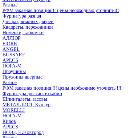
Разные
РФМ заказная позиция!!! цены необходимо уточнять!!!
Фурнитура разная
Для раздвижных дверей
Квадраты, переходники
Номерки, таблички
АЛЛЮР
FIORE
ANGEL
BUSSARE
APECS
НОРА-М
Проушины
Пружины дверные
Разное
РФМ заказная позиция !!! цены необходимо уточнять !!!
Фурнитура для сантехкабин
Шпингалеты, засовы
МЕТАЛЛИСТ, Кунгур
MORELLI
НОРА-М
Киров
APECS
НОЭЗ, Н.Новгород
Разное