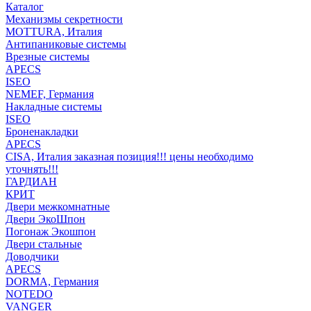
Каталог
Механизмы секретности
MOTTURA, Италия
Антипаниковые системы
Врезные системы
APECS
ISEO
NEMEF, Германия
Накладные системы
ISEO
Броненакладки
APECS
CISA, Италия заказная позиция!!! цены необходимо
уточнять!!!
ГАРДИАН
КРИТ
Двери межкомнатные
Двери ЭкоШпон
Погонаж Экошпон
Двери стальные
Доводчики
APECS
DORMA, Германия
NOTEDO
VANGER