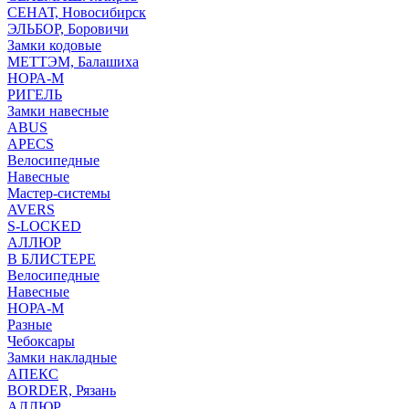
СЕНАТ, Новосибирск
ЭЛЬБОР, Боровичи
Замки кодовые
МЕТТЭМ, Балашиха
НОРА-М
РИГЕЛЬ
Замки навесные
ABUS
APECS
Велосипедные
Навесные
Мастер-системы
AVERS
S-LOCKED
АЛЛЮР
В БЛИСТЕРЕ
Велосипедные
Навесные
НОРА-М
Разные
Чебоксары
Замки накладные
АПЕКС
BORDER, Рязань
АЛЛЮР