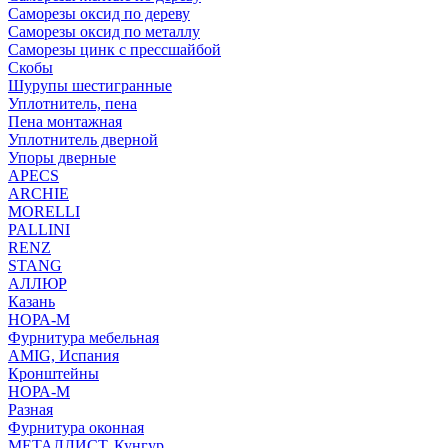
Саморезы оксид по дереву
Саморезы оксид по металлу
Саморезы цинк с прессшайбой
Скобы
Шурупы шестигранные
Уплотнитель, пена
Пена монтажная
Уплотнитель дверной
Упоры дверные
APECS
ARCHIE
MORELLI
PALLINI
RENZ
STANG
АЛЛЮР
Казань
НОРА-М
Фурнитура мебельная
AMIG, Испания
Кронштейны
НОРА-М
Разная
Фурнитура оконная
МЕТАЛЛИСТ, Кунгур