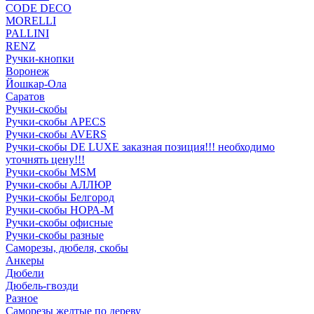
CODE DECO
MORELLI
PALLINI
RENZ
Ручки-кнопки
Воронеж
Йошкар-Ола
Саратов
Ручки-скобы
Ручки-скобы APECS
Ручки-скобы AVERS
Ручки-скобы DE LUXE заказная позиция!!! необходимо
уточнять цену!!!
Ручки-скобы MSM
Ручки-скобы АЛЛЮР
Ручки-скобы Белгород
Ручки-скобы НОРА-М
Ручки-скобы офисные
Ручки-скобы разные
Саморезы, дюбеля, скобы
Анкеры
Дюбели
Дюбель-гвозди
Разное
Саморезы желтые по дереву