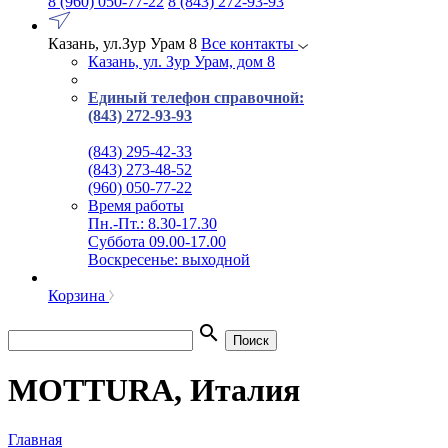
8 (960) 050-77-22
8 (843) 272-93-93
Казань, ул.Зур Урам 8
Все контакты
Казань, ул. Зур Урам, дом 8
Единый телефон справочной:
(843) 272-93-93
(843) 295-42-33
(843) 273-48-52
(960) 050-77-22
Время работы
Пн.-Пт.: 8.30-17.30
Суббота 09.00-17.00
Воскресенье: выходной
Корзина
search
Поиск
MOTTURA, Италия
Главная