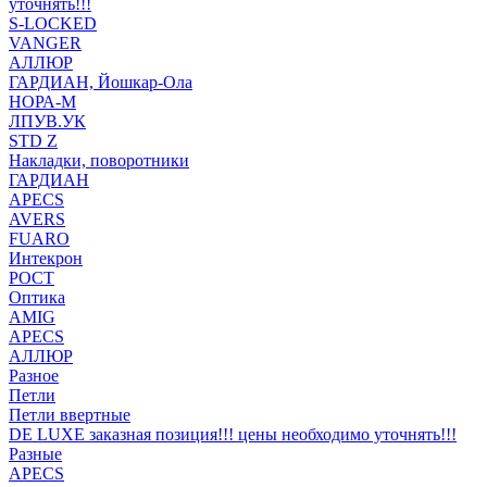
уточнять!!!
S-LOCKED
VANGER
АЛЛЮР
ГАРДИАН, Йошкар-Ола
НОРА-М
ЛПУВ.УК
STD Z
Накладки, поворотники
ГАРДИАН
APECS
AVERS
FUARO
Интекрон
РОСТ
Оптика
AMIG
APECS
АЛЛЮР
Разное
Петли
Петли ввертные
DE LUXE заказная позиция!!! цены необходимо уточнять!!!
Разные
APECS