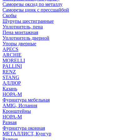
Саморезы оксид по металлу
Саморезы цинк с прессшайбой
Скобы
Шурупы шестигранные
Уплотнитель, пена
Пена монтажная
Уплотнитель дверной
Упоры дверные
APECS
ARCHIE
MORELLI
PALLINI
RENZ
STANG
АЛЛЮР
Казань
НОРА-М
Фурнитура мебельная
AMIG, Испания
Кронштейны
НОРА-М
Разная
Фурнитура оконная
МЕТАЛЛИСТ, Кунгур
Разные