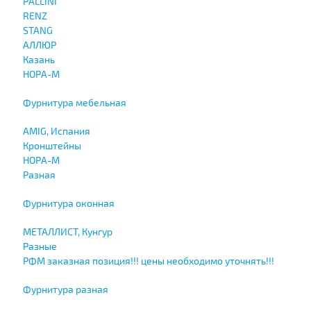
PALLINI
RENZ
STANG
АЛЛЮР
Казань
НОРА-М
Фурнитура мебельная
AMIG, Испания
Кронштейны
НОРА-М
Разная
Фурнитура оконная
МЕТАЛЛИСТ, Кунгур
Разные
РФМ заказная позиция!!! цены необходимо уточнять!!!
Фурнитура разная