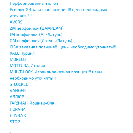
Перфорированный ключ
Premier XR заказная позиция!!! цены необходимо
уточнять !!!
AVERS
ZM перфоключ (ЦАМ/ЦАМ)
JМ перфоключ (АL/Латунь)
GM перфоключ (Латунь/Латунь)
CISA заказная позиция!!! цены необходимо уточнять!!!
KALE, Турция
MORELLI
MOTTURA, Италия
MUL-T-LOCK, Израиль заказная позиция!!! цены
необходимо уточнять!!!
S-LOCKED
VANGER
АЛЛЮР
ГАРДИАН, Йошкар-Ола
НОРА-М
ЛПУВ.УК
STD Z