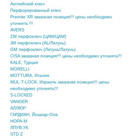
Английский ключ
Перфорированный ключ
Premier XR заказная позиция!!! цены необходимо
уточнять !!!
AVERS
ZM перфоключ (ЦАМ/ЦАМ)
JМ перфоключ (АL/Латунь)
GM перфоключ (Латунь/Латунь)
CISA заказная позиция!!! цены необходимо уточнять!!!
KALE, Турция
MORELLI
MOTTURA, Италия
MUL-T-LOCK, Израиль заказная позиция!!! цены
необходимо уточнять!!!
S-LOCKED
VANGER
АЛЛЮР
ГАРДИАН, Йошкар-Ола
НОРА-М
ЛПУВ.УК
STD Z