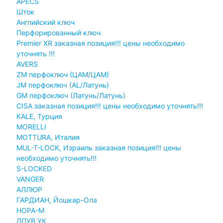
APECS
Шток
Английский ключ
Перфорированный ключ
Premier XR заказная позиция!!! цены необходимо
уточнять !!!
AVERS
ZM перфоключ (ЦАМ/ЦАМ)
JМ перфоключ (АL/Латунь)
GM перфоключ (Латунь/Латунь)
CISA заказная позиция!!! цены необходимо уточнять!!!
KALE, Турция
MORELLI
MOTTURA, Италия
MUL-T-LOCK, Израиль заказная позиция!!! цены
необходимо уточнять!!!
S-LOCKED
VANGER
АЛЛЮР
ГАРДИАН, Йошкар-Ола
НОРА-М
ЛПУВ.УК