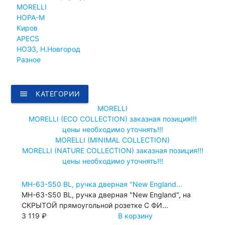
MORELLI
НОРА-М
Киров
APECS
НОЭЗ, Н.Новгород
Разное
menu
КАТЕГОРИИ
MORELLI
MORELLI (ECO COLLECTION) заказная позиция!!!
цены необходимо уточнять!!!
MORELLI (MINIMAL COLLECTION)
MORELLI (NATURE COLLECTION) заказная позиция!!!
цены необходимо уточнять!!!
MH-63-S50 BL, ручка дверная "New England...
MH-63-S50 BL, ручка дверная "New England", на
СКРЫТОЙ прямоугольной розетке С ФИ...
3 119 ₽
В корзину