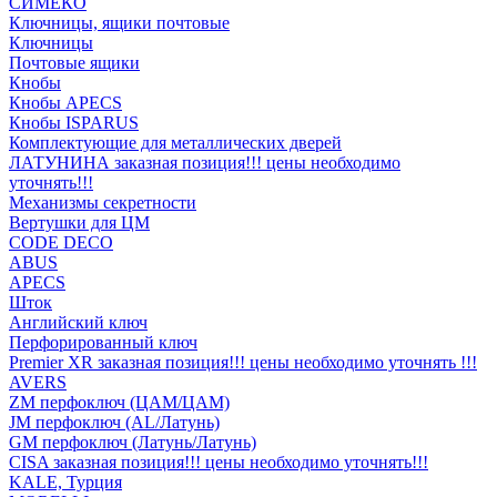
СИМЕКО
Ключницы, ящики почтовые
Ключницы
Почтовые ящики
Кнобы
Кнобы APECS
Кнобы ISPARUS
Комплектующие для металлических дверей
ЛАТУНИНА заказная позиция!!! цены необходимо
уточнять!!!
Механизмы секретности
Вертушки для ЦМ
CODE DECO
ABUS
APECS
Шток
Английский ключ
Перфорированный ключ
Premier XR заказная позиция!!! цены необходимо уточнять !!!
AVERS
ZM перфоключ (ЦАМ/ЦАМ)
JМ перфоключ (АL/Латунь)
GM перфоключ (Латунь/Латунь)
CISA заказная позиция!!! цены необходимо уточнять!!!
KALE, Турция