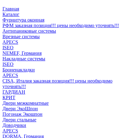
Главная
Каталог
Фурнитура оконная
РФМ заказная позиция!!! цены необходимо уточнять!!!
Антипаниковые системы
Врезные системы
APECS
ISEO
NEMEF, Германия
Накладные системы
ISEO
Броненакладки
APECS
CISA, Италия заказная позиция!!! цены необходимо
уточнять!!!
ГАРДИАН
КРИТ
Двери межкомнатные
Двери ЭкоШпон
Погонаж Экошпон
Двери стальные
Доводчики
APECS
DORMA, Германия