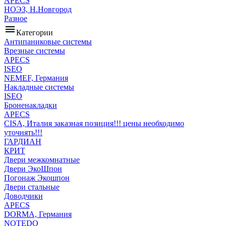
APECS
НОЭЗ, Н.Новгород
Разное
menu
Категории
Антипаниковые системы
Врезные системы
APECS
ISEO
NEMEF, Германия
Накладные системы
ISEO
Броненакладки
APECS
CISA, Италия заказная позиция!!! цены необходимо
уточнять!!!
ГАРДИАН
КРИТ
Двери межкомнатные
Двери ЭкоШпон
Погонаж Экошпон
Двери стальные
Доводчики
APECS
DORMA, Германия
NOTEDO