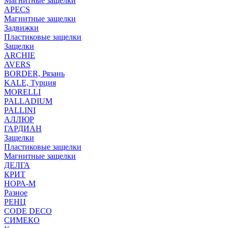
Магнитные защелки
APECS
Магнитные защелки
Задвижки
Пластиковые защелки
Защелки
ARCHIE
AVERS
BORDER, Рязань
KALE, Турция
MORELLI
PALLADIUM
PALLINI
АЛЛЮР
ГАРДИАН
Защелки
Пластиковые защелки
Магнитные защелки
ДЕЛГА
КРИТ
НОРА-М
Разное
РЕНЦ
СODE DECO
СИМЕКО