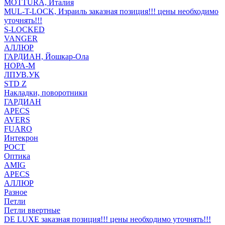
MOTTURA, Италия
MUL-T-LOCK, Израиль заказная позиция!!! цены необходимо
уточнять!!!
S-LOCKED
VANGER
АЛЛЮР
ГАРДИАН, Йошкар-Ола
НОРА-М
ЛПУВ.УК
STD Z
Накладки, поворотники
ГАРДИАН
APECS
AVERS
FUARO
Интекрон
РОСТ
Оптика
AMIG
APECS
АЛЛЮР
Разное
Петли
Петли ввертные
DE LUXE заказная позиция!!! цены необходимо уточнять!!!