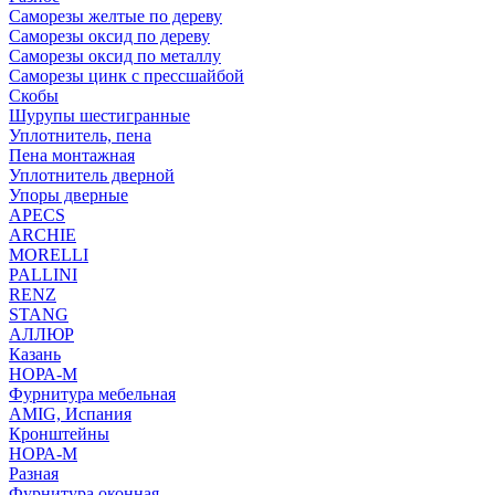
Саморезы желтые по дереву
Саморезы оксид по дереву
Саморезы оксид по металлу
Саморезы цинк с прессшайбой
Скобы
Шурупы шестигранные
Уплотнитель, пена
Пена монтажная
Уплотнитель дверной
Упоры дверные
APECS
ARCHIE
MORELLI
PALLINI
RENZ
STANG
АЛЛЮР
Казань
НОРА-М
Фурнитура мебельная
AMIG, Испания
Кронштейны
НОРА-М
Разная
Фурнитура оконная