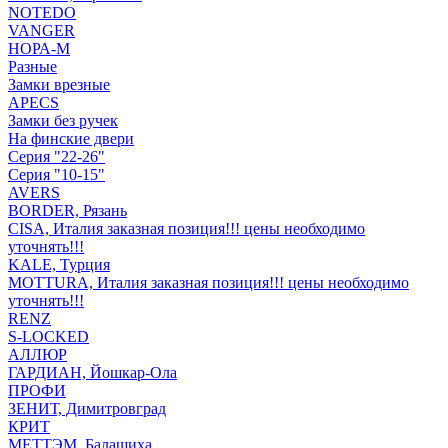
NOTEDO
VANGER
НОРА-М
Разные
Замки врезные
APECS
Замки без ручек
На финские двери
Серия "22-26"
Серия "10-15"
AVERS
BORDER, Рязань
CISA, Италия заказная позиция!!! цены необходимо
уточнять!!!
KALE, Турция
MOTTURA, Италия заказная позиция!!! цены необходимо
уточнять!!!
RENZ
S-LOCKED
АЛЛЮР
ГАРДИАН, Йошкар-Ола
ПРОФИ
ЗЕНИТ, Димитровград
КРИТ
МЕТТЭМ, Балашиха