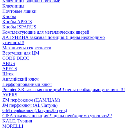
Ключницы, ящики почтовые
Ключницы
Почтовые ящики
Кнобы
Кнобы APECS
Кнобы ISPARUS
Комплектующие для металлических дверей
ЛАТУНИНА заказная позиция!!! цены необходимо
уточнять!!!
Механизмы секретности
Вертушки для ЦМ
CODE DECO
ABUS
APECS
Шток
Английский ключ
Перфорированный ключ
Premier XR заказная позиция!!! цены необходимо уточнять !!!
AVERS
ZM перфоключ (ЦАМ/ЦАМ)
JМ перфоключ (АL/Латунь)
GM перфоключ (Латунь/Латунь)
CISA заказная позиция!!! цены необходимо уточнять!!!
KALE, Турция
MORELLI