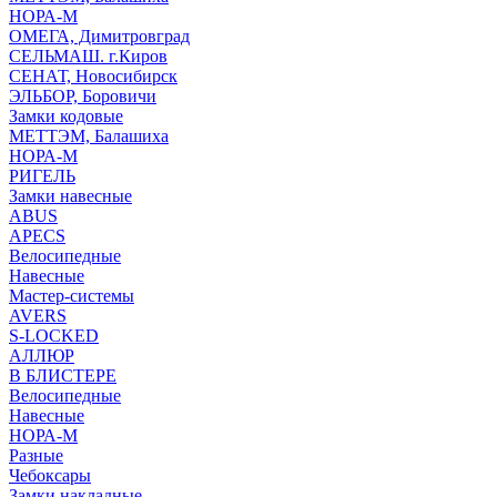
НОРА-М
ОМЕГА, Димитровград
СЕЛЬМАШ. г.Киров
СЕНАТ, Новосибирск
ЭЛЬБОР, Боровичи
Замки кодовые
МЕТТЭМ, Балашиха
НОРА-М
РИГЕЛЬ
Замки навесные
ABUS
APECS
Велосипедные
Навесные
Мастер-системы
AVERS
S-LOCKED
АЛЛЮР
В БЛИСТЕРЕ
Велосипедные
Навесные
НОРА-М
Разные
Чебоксары
Замки накладные