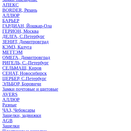
АПЕКС
BORDER, Рязань
АЛЛЮР
БАРЬЕР
ГАРДИАН, Йошкар-Ола
ГЕРИОН, Москва
ДЕЛГА, С.Петербург
ЗЕНИТ, Димитровград
КЭМЗ, Калуга
МЕТТЭМ
ОМЕГА, Димитровград
РИГЕЛЬ, С.-Петербург
СЕЛЬМАШ, Киров
СЕНАТ, Новосибирск
ЦЕРБЕР, С.Петербург
ЭЛЬБОР, Боровичи
Замки почтовые и щитовые
AVERS
АЛЛЮР
Разные
ЧАЗ, Чебоксары
Защелки, задвижки
AGB
Защелки