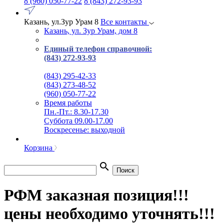
8 (960) 050-77-22
8 (843) 272-93-93
Казань, ул.Зур Урам 8
Все контакты
Казань, ул. Зур Урам, дом 8
Единый телефон справочной:
(843) 272-93-93
(843) 295-42-33
(843) 273-48-52
(960) 050-77-22
Время работы
Пн.-Пт.: 8.30-17.30
Суббота 09.00-17.00
Воскресенье: выходной
Корзина
search
Поиск
РФМ заказная позиция!!!
цены необходимо уточнять!!!