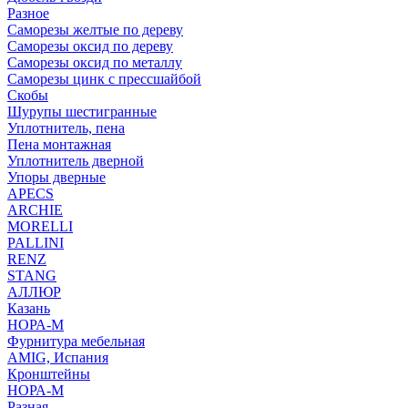
Разное
Саморезы желтые по дереву
Саморезы оксид по дереву
Саморезы оксид по металлу
Саморезы цинк с прессшайбой
Скобы
Шурупы шестигранные
Уплотнитель, пена
Пена монтажная
Уплотнитель дверной
Упоры дверные
APECS
ARCHIE
MORELLI
PALLINI
RENZ
STANG
АЛЛЮР
Казань
НОРА-М
Фурнитура мебельная
AMIG, Испания
Кронштейны
НОРА-М
Разная