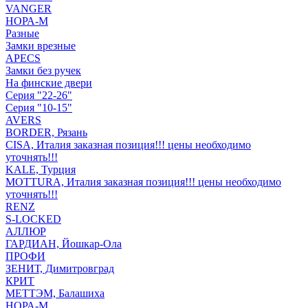
VANGER
НОРА-М
Разные
Замки врезные
APECS
Замки без ручек
На финские двери
Серия "22-26"
Серия "10-15"
AVERS
BORDER, Рязань
CISA, Италия заказная позиция!!! цены необходимо
уточнять!!!
KALE, Турция
MOTTURA, Италия заказная позиция!!! цены необходимо
уточнять!!!
RENZ
S-LOCKED
АЛЛЮР
ГАРДИАН, Йошкар-Ола
ПРОФИ
ЗЕНИТ, Димитровград
КРИТ
МЕТТЭМ, Балашиха
НОРА-М