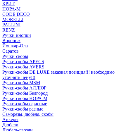
КРИТ
НОРА-М
CODE DECO
MORELLI
PALLINI
RENZ
Ручки-кнопки
Воронеж
Йошкар-Ола
Саратов
Ручки-скобы
Ручки-скобы APECS
Ручки-скобы AVERS
Ручки-скобы DE LUXE заказная позиция!!! необходимо
уточнять цену!!!
Ручки-скобы MSM
Ручки-скобы АЛЛЮР
Ручки-скобы Белгород
Ручки-скобы НОРА-М
Ручки-скобы офисные
Ручки-скобы разные
Саморезы, дюбеля, скобы
Анкеры
Дюбели
Дюбель-гвозди