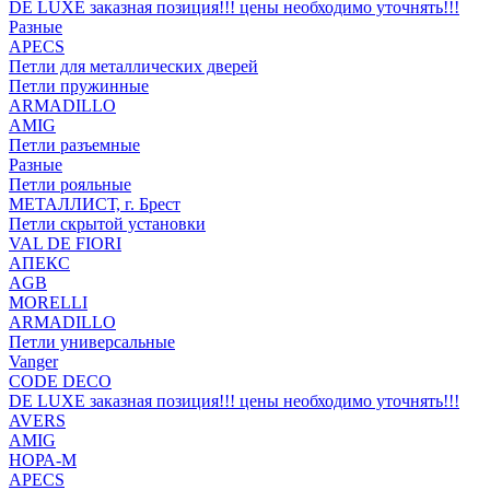
DE LUXE заказная позиция!!! цены необходимо уточнять!!!
Разные
APECS
Петли для металлических дверей
Петли пружинные
ARMADILLO
AMIG
Петли разъемные
Разные
Петли рояльные
МЕТАЛЛИСТ, г. Брест
Петли скрытой установки
VAL DE FIORI
АПЕКС
AGB
MORELLI
ARMADILLO
Петли универсальные
Vanger
CODE DECO
DE LUXE заказная позиция!!! цены необходимо уточнять!!!
AVERS
AMIG
НОРА-М
APECS