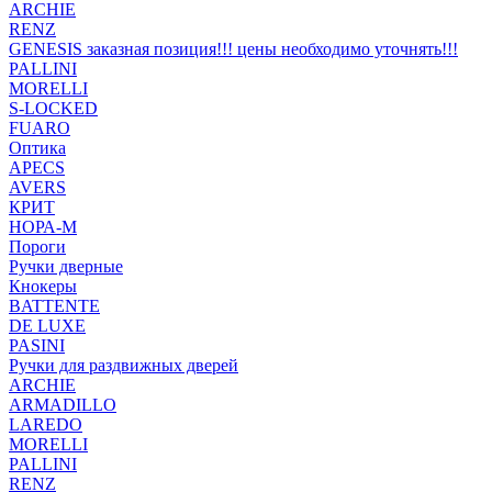
ARCHIE
RENZ
GENESIS заказная позиция!!! цены необходимо уточнять!!!
PALLINI
MORELLI
S-LOCKED
FUARO
Оптика
APECS
AVERS
КРИТ
НОРА-М
Пороги
Ручки дверные
Кнокеры
BATTENTE
DE LUXE
PASINI
Ручки для раздвижных дверей
ARCHIE
ARMADILLO
LAREDO
MORELLI
PALLINI
RENZ