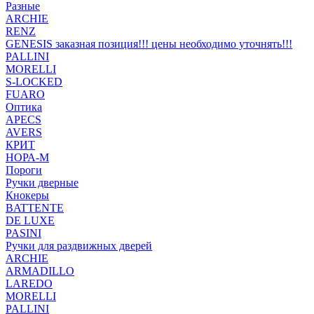
Разные
ARCHIE
RENZ
GENESIS заказная позиция!!! цены необходимо уточнять!!!
PALLINI
MORELLI
S-LOCKED
FUARO
Оптика
APECS
AVERS
КРИТ
НОРА-М
Пороги
Ручки дверные
Кнокеры
BATTENTE
DE LUXE
PASINI
Ручки для раздвижных дверей
ARCHIE
ARMADILLO
LAREDO
MORELLI
PALLINI