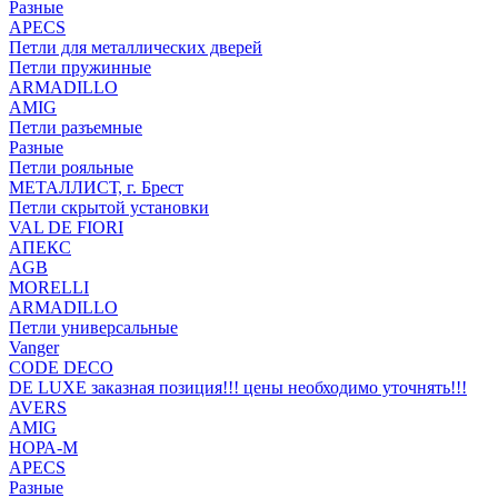
Разные
APECS
Петли для металлических дверей
Петли пружинные
ARMADILLO
AMIG
Петли разъемные
Разные
Петли рояльные
МЕТАЛЛИСТ, г. Брест
Петли скрытой установки
VAL DE FIORI
АПЕКС
AGB
MORELLI
ARMADILLO
Петли универсальные
Vanger
CODE DECO
DE LUXE заказная позиция!!! цены необходимо уточнять!!!
AVERS
AMIG
НОРА-М
APECS
Разные