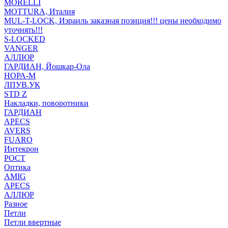
MORELLI
MOTTURA, Италия
MUL-T-LOCK, Израиль заказная позиция!!! цены необходимо
уточнять!!!
S-LOCKED
VANGER
АЛЛЮР
ГАРДИАН, Йошкар-Ола
НОРА-М
ЛПУВ.УК
STD Z
Накладки, поворотники
ГАРДИАН
APECS
AVERS
FUARO
Интекрон
РОСТ
Оптика
AMIG
APECS
АЛЛЮР
Разное
Петли
Петли ввертные