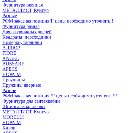
Фурнитура оконная
МЕТАЛЛИСТ, Кунгур
Разные
РФМ заказная позиция!!! цены необходимо уточнять!!!
Фурнитура разная
Для раздвижных дверей
Квадраты, переходники
Номерки, таблички
АЛЛЮР
FIORE
ANGEL
BUSSARE
APECS
НОРА-М
Проушины
Пружины дверные
Разное
РФМ заказная позиция !!! цены необходимо уточнять !!!
Фурнитура для сантехкабин
Шпингалеты, засовы
МЕТАЛЛИСТ, Кунгур
MORELLI
НОРА-М
Киров