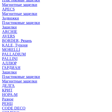
Пластиковые защелки
Магнитные защелки
APECS
Магнитные защелки
Задвижки
Пластиковые защелки
Защелки
ARCHIE
AVERS
BORDER, Рязань
KALE, Турция
MORELLI
PALLADIUM
PALLINI
АЛЛЮР
ГАРДИАН
Защелки
Пластиковые защелки
Магнитные защелки
ДЕЛГА
КРИТ
НОРА-М
Разное
РЕНЦ
СODE DECO