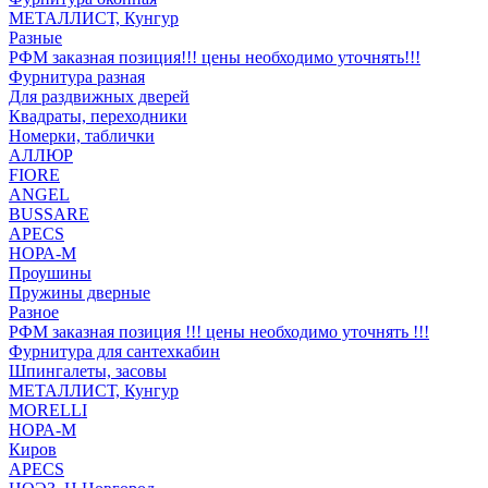
МЕТАЛЛИСТ, Кунгур
Разные
РФМ заказная позиция!!! цены необходимо уточнять!!!
Фурнитура разная
Для раздвижных дверей
Квадраты, переходники
Номерки, таблички
АЛЛЮР
FIORE
ANGEL
BUSSARE
APECS
НОРА-М
Проушины
Пружины дверные
Разное
РФМ заказная позиция !!! цены необходимо уточнять !!!
Фурнитура для сантехкабин
Шпингалеты, засовы
МЕТАЛЛИСТ, Кунгур
MORELLI
НОРА-М
Киров
APECS