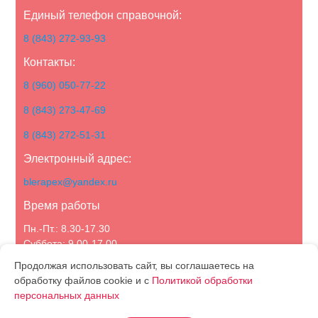
Единый телефон справочной:
8 (843) 272-93-93
Контакты:
8 (960) 050-77-22
8 (843) 273-47-69
8 (843) 272-51-31
Электронный адрес:
blerapex@yandex.ru
Время работы
Пн.-Пт.: 8.30-17.30
Суббота: 9.00-17.00
Воскресенье: выходной
Продолжая использовать сайт, вы соглашаетесь на
обработку файлов cookie и с
Политикой обработки
персональных данных
Политика конфиденциальности
О компании
Каталог
Статьи
Новости
Акции
Контакты
Партнерам
Отзывы