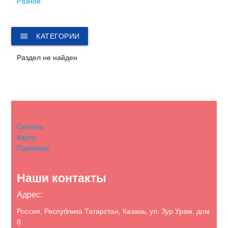
Разное
menu
КАТЕГОРИИ
Раздел не найден
Скачать
Карту
Партнера
Наши контакты
Адрес:
Россия, Республика Татарстан, Казань, ул. Зур Урам, дом
8