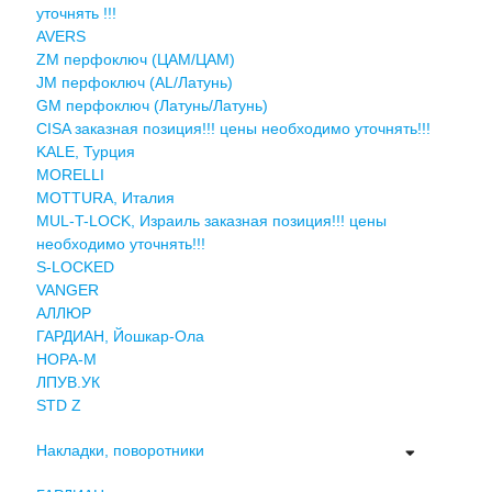
уточнять !!!
AVERS
ZM перфоключ (ЦАМ/ЦАМ)
JМ перфоключ (АL/Латунь)
GM перфоключ (Латунь/Латунь)
CISA заказная позиция!!! цены необходимо уточнять!!!
KALE, Турция
MORELLI
MOTTURA, Италия
MUL-T-LOCK, Израиль заказная позиция!!! цены
необходимо уточнять!!!
S-LOCKED
VANGER
АЛЛЮР
ГАРДИАН, Йошкар-Ола
НОРА-М
ЛПУВ.УК
STD Z
Накладки, поворотники