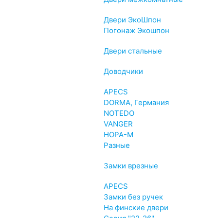
Двери ЭкоШпон
Погонаж Экошпон
Двери стальные
Доводчики
APECS
DORMA, Германия
NOTEDO
VANGER
НОРА-М
Разные
Замки врезные
APECS
Замки без ручек
На финские двери